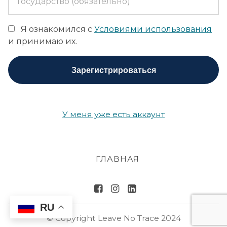
Я ознакомился с
Условиями использования
и принимаю их.
Е
Зарегистрироваться
с
л
и
в
У меня уже есть аккаунт
ы
ч
е
л
ГЛАВНАЯ
о
в
Ссылка на Facebook Leav
Ссылка на Instagram 
Оставить без след
е
RU
к,
© Copyright Leave No Trace 2024
п